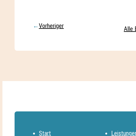
←
Vorheriger
Alle 
Start
Leistunge