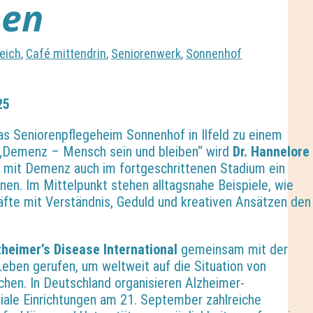
ben
eich
,
Café mittendrin
,
Seniorenwerk
,
Sonnenhof
25
as Seniorenpflegeheim Sonnenhof in Ilfeld zu einem
 „Demenz – Mensch sein und bleiben“ wird
Dr. Hannelore
 mit Demenz auch im fortgeschrittenen Stadium ein
nen. Im Mittelpunkt stehen alltagsnahe Beispiele, wie
fte mit Verständnis, Geduld und kreativen Ansätzen den
zheimer’s Disease International
gemeinsam mit der
Leben gerufen, um weltweit auf die Situation von
n. In Deutschland organisieren Alzheimer-
ziale Einrichtungen am 21. September zahlreiche