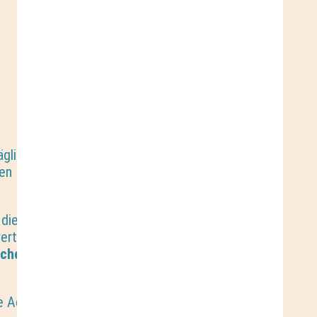
äglich vom 1. Dezember bis zum Heiligabend. Auf
chen – feierlich begleitet vom Weihnachtsmann und
die
Patenschaft für das
ertes über die wertvolle Arbeit des Dienstes.
schenke
, organisiert von den Türchenpaten,
che Adventszeit auf dem Nordhäuser