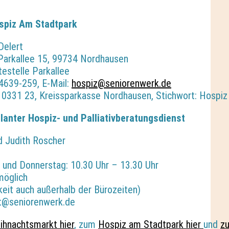
spiz Am Stadtpark
Delert
Parkallee 15, 99734 Nordhausen
testelle Parkallee
4639-259, E-Mail:
hospiz@seniorenwerk.de
331 23, Kreissparkasse Nordhausen, Stichwort: Hospiz
anter Hospiz- und Palliativberatungsdienst
d Judith Roscher
 und Donnerstag: 10.30 Uhr – 13.30 Uhr
möglich
eit auch außerhalb der Bürozeiten)
nst@seniorenwerk.de
hnachtsmarkt hier
, zum
Hospiz am Stadtpark hier
und
zu